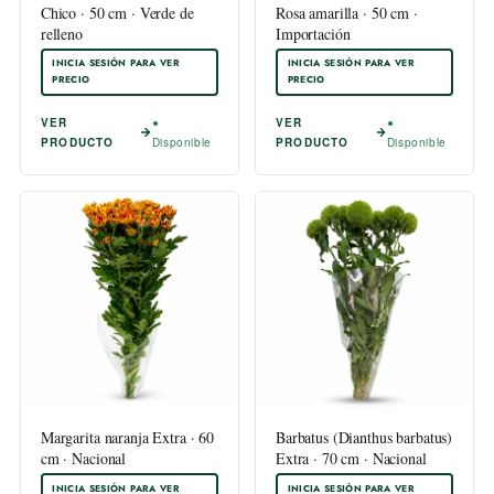
Chico · 50 cm · Verde de
Rosa amarilla · 50 cm ·
relleno
Importación
INICIA SESIÓN PARA VER
INICIA SESIÓN PARA VER
PRECIO
PRECIO
VER
●
VER
●
PRODUCTO
Disponible
PRODUCTO
Disponible
Margarita naranja Extra · 60
Barbatus (Dianthus barbatus)
cm · Nacional
Extra · 70 cm · Nacional
INICIA SESIÓN PARA VER
INICIA SESIÓN PARA VER